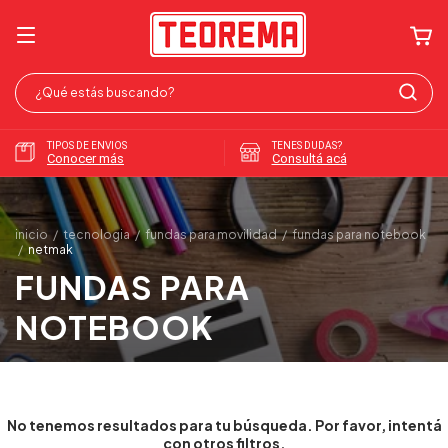
TIPOS DE ENVIOS
TENES DUDAS?
Conocer más
Consultá acá
inicio
/
tecnologia
/
fundas para movilidad
/
fundas para notebook
/
netmak
FUNDAS PARA
NOTEBOOK
No tenemos resultados para tu búsqueda. Por favor, intentá
con otros filtros.