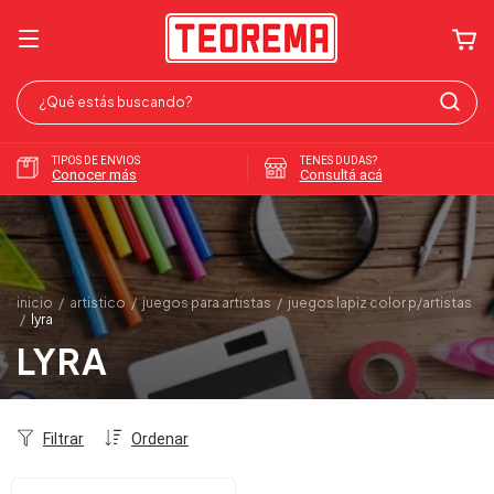
TIPOS DE ENVIOS
TENES DUDAS?
Conocer más
Consultá acá
inicio
/
artistico
/
juegos para artistas
/
juegos lapiz color p/artistas
/
lyra
LYRA
Filtrar
Ordenar