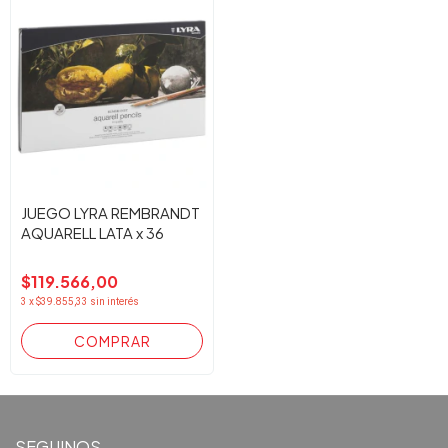
JUEGO LYRA REMBRANDT
AQUARELL LATA x 36
$119.566,00
3
x
$39.855,33
sin interés
SEGUINOS