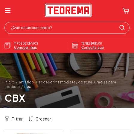
TIPOS DE ENVIOS
TENES DUDAS?
Conocer más
Consultá acá
inicio
/
artistico
/
accesorios modista / costura
/
reglas para
modista
/
cbx
CBX
Filtrar
Ordenar