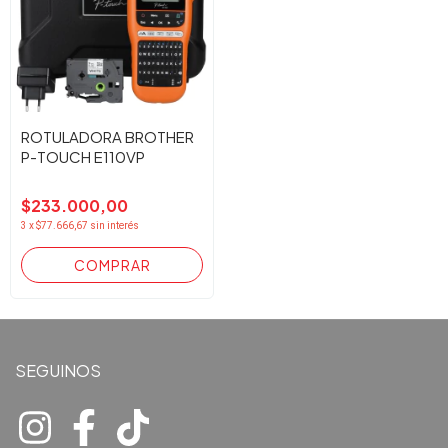
ROTULADORA BROTHER
P-TOUCH E110VP
$233.000,00
3
x
$77.666,67
sin interés
SEGUINOS