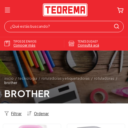
TIPOS DE ENVIOS
TENES DUDAS?
Conocer más
Consultá acá
inicio
/
tecnologia
/
rotuladoras y etiquetadoras
/
rotuladoras
/
brother
BROTHER
Filtrar
Ordenar