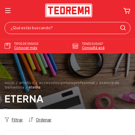
TIPOS DE ENVIOS
TENES DUDAS?
Conocer más
Consultá acá
inicio
/
artistico
/
accesorios pintura profesional
/
esencia de
trementina
/
eterna
ETERNA
Filtrar
Ordenar