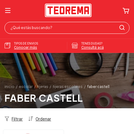
TIPOS DE ENVIOS
TENES DUDAS?
Conocer más
Consultá acá
inicio
/
escolar
/
tijeras
/
tijeras escolares
/
faber castell
FABER CASTELL
Filtrar
Ordenar