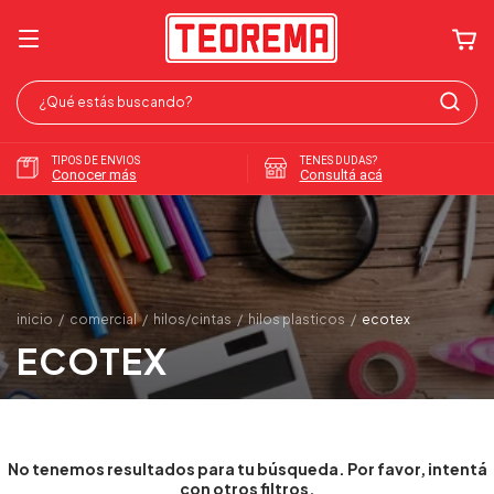
TIPOS DE ENVIOS
TENES DUDAS?
Conocer más
Consultá acá
inicio
/
comercial
/
hilos/cintas
/
hilos plasticos
/
ecotex
ECOTEX
No tenemos resultados para tu búsqueda. Por favor, intentá
con otros filtros.