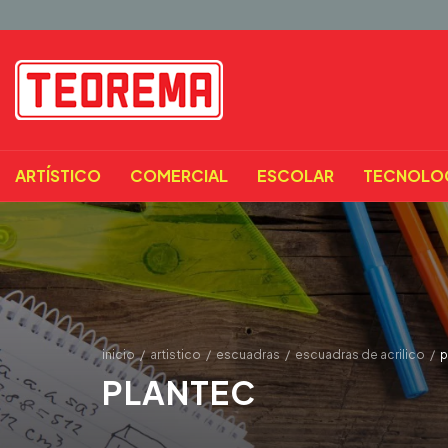
ARTÍSTICO
COMERCIAL
ESCOLAR
TECNOLO
inicio
/
artistico
/
escuadras
/
escuadras de acrilico
/
p
PLANTEC