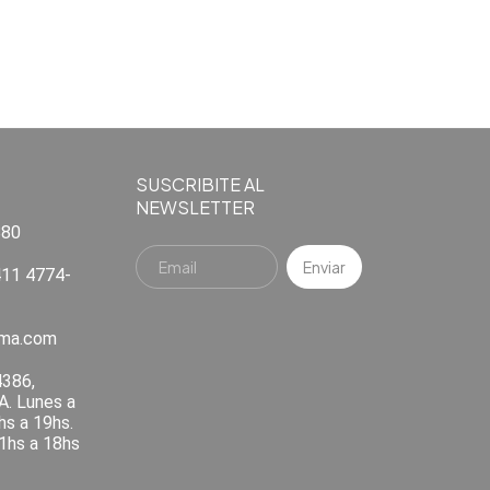
SUSCRIBITE AL
NEWSLETTER
880
11 4774-
ema.com
4386,
A. Lunes a
hs a 19hs.
1hs a 18hs