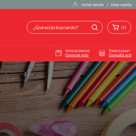
Iniciar sesión
|
Crear cuenta
(
0
)
TIPOS DE ENVIOS
TENES DUDAS?
Conocer más
Consultá acá