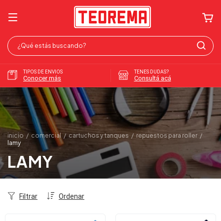
TIPOS DE ENVIOS
TENES DUDAS?
Conocer más
Consultá acá
inicio
/
comercial
/
cartuchos y tanques
/
repuestos para roller
/
lamy
LAMY
Filtrar
Ordenar