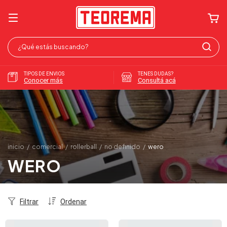
TIPOS DE ENVIOS
TENES DUDAS?
Conocer más
Consultá acá
inicio
/
comercial
/
rollerball
/
no definido
/
wero
WERO
Filtrar
Ordenar