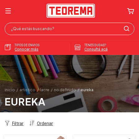
TIPOS DE ENVIOS
TENES DUDAS?
Conocer más
Consultá acá
inicio
/
artistico
/
lacre
/
no definido
/
eureka
EUREKA
Filtrar
Ordenar