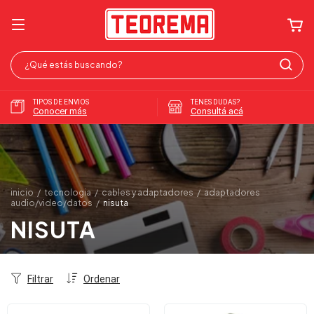
TIPOS DE ENVIOS
TENES DUDAS?
Conocer más
Consultá acá
inicio
/
tecnologia
/
cables y adaptadores
/
adaptadores
audio/video/datos
/
nisuta
NISUTA
Filtrar
Ordenar