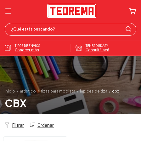
TIPOS DE ENVIOS
TENES DUDAS?
Conocer más
Consultá acá
inicio
/
artistico
/
tizas para modista
/
lapices de tiza
/
cbx
CBX
Filtrar
Ordenar