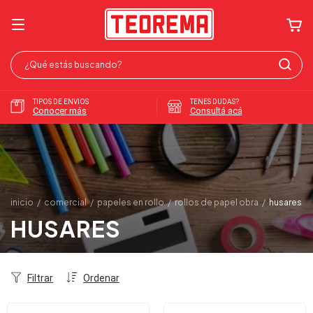
TIPOS DE ENVIOS
TENES DUDAS?
Conocer más
Consultá acá
inicio
/
comercial
/
papeles en rollo
/
rollos de papel obra
/
husares
HUSARES
Filtrar
Ordenar