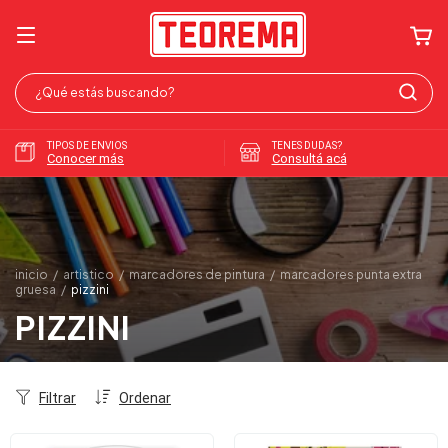
TIPOS DE ENVIOS
TENES DUDAS?
Conocer más
Consultá acá
inicio
/
artistico
/
marcadores de pintura
/
marcadores punta extra
gruesa
/
pizzini
PIZZINI
Filtrar
Ordenar