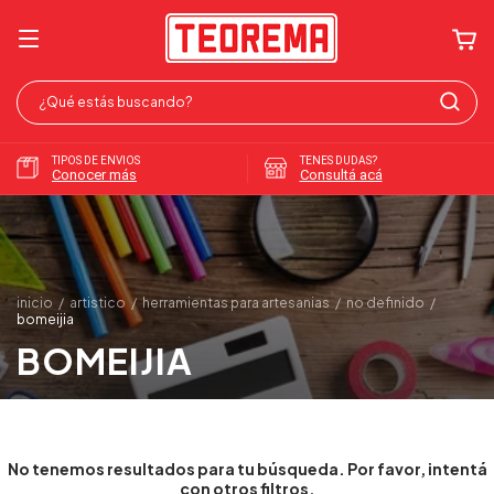
TIPOS DE ENVIOS
TENES DUDAS?
Conocer más
Consultá acá
inicio
/
artistico
/
herramientas para artesanias
/
no definido
/
bomeijia
BOMEIJIA
No tenemos resultados para tu búsqueda. Por favor, intentá
con otros filtros.