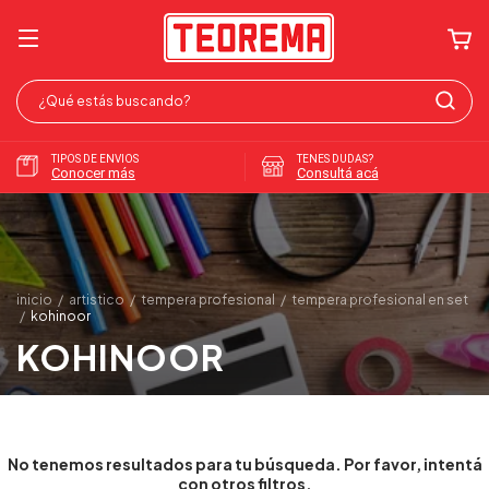
TIPOS DE ENVIOS
TENES DUDAS?
Conocer más
Consultá acá
inicio
/
artistico
/
tempera profesional
/
tempera profesional en set
/
kohinoor
KOHINOOR
No tenemos resultados para tu búsqueda. Por favor, intentá
con otros filtros.