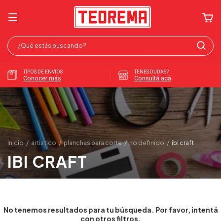
TIPOS DE ENVIOS
TENES DUDAS?
Conocer más
Consultá acá
inicio
/
artistico
/
planchas para corte
/
no definido
/
ibi craft
IBI CRAFT
No tenemos resultados para tu búsqueda. Por favor, intentá
con otros filtros.