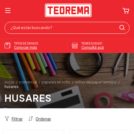
TIPOS DE ENVIOS
TENES DUDAS?
Conocer más
Consultá acá
inicio
/
comercial
/
papeles en rollo
/
rollos de papel termico
/
husares
HUSARES
Filtrar
Ordenar