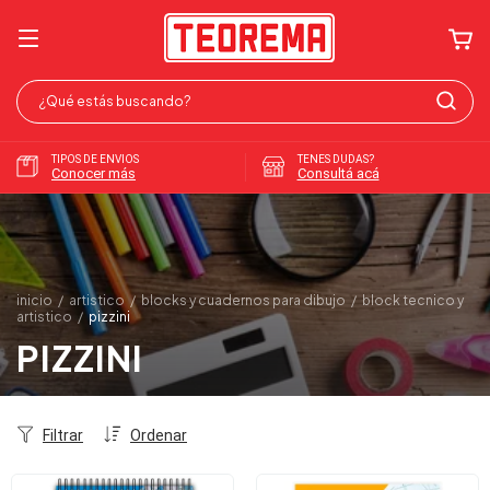
TIPOS DE ENVIOS
TENES DUDAS?
Conocer más
Consultá acá
inicio
/
artistico
/
blocks y cuadernos para dibujo
/
block tecnico y
artistico
/
pizzini
PIZZINI
Filtrar
Ordenar