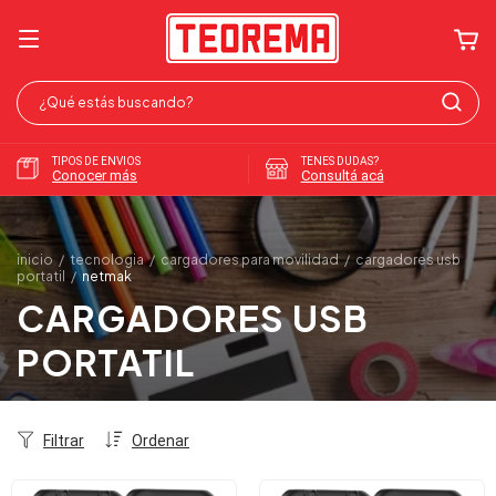
TIPOS DE ENVIOS
TENES DUDAS?
Conocer más
Consultá acá
inicio
/
tecnologia
/
cargadores para movilidad
/
cargadores usb
portatil
/
netmak
CARGADORES USB
PORTATIL
Filtrar
Ordenar