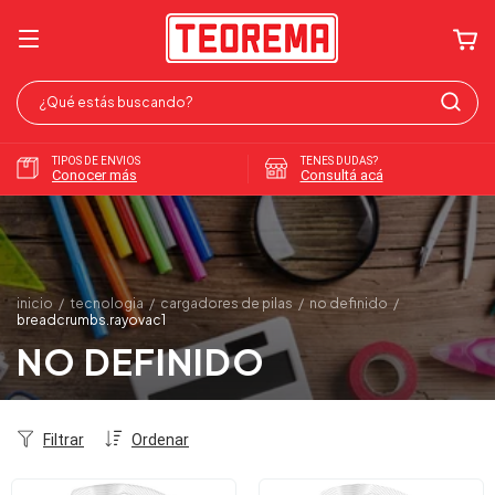
TIPOS DE ENVIOS
TENES DUDAS?
Conocer más
Consultá acá
inicio
/
tecnologia
/
cargadores de pilas
/
no definido
/
breadcrumbs.rayovac1
NO DEFINIDO
Filtrar
Ordenar