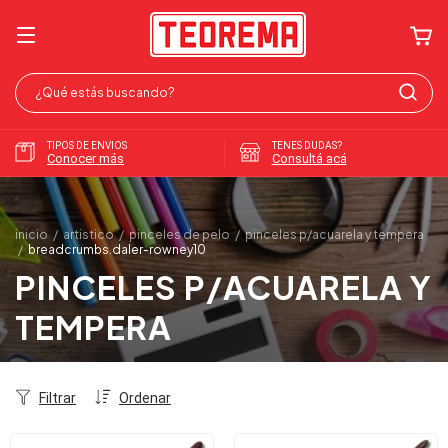
TIPOS DE ENVIOS
TENES DUDAS?
Conocer más
Consultá acá
inicio
/
artistico
/
pinceles de pelo
/
pinceles p/acuarela y tempera
/
breadcrumbs.daler-rowney10
PINCELES P/ACUARELA Y
TEMPERA
Filtrar
Ordenar