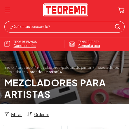
TIPOS DE ENVIOS
TENES DUDAS?
Conocer más
Consultá acá
inicio
/
artistico
/
mezcladores/paletas de pintor
/
mezcladores
para artistas
/
breadcrumbs.ad14
MEZCLADORES PARA
ARTISTAS
Filtrar
Ordenar