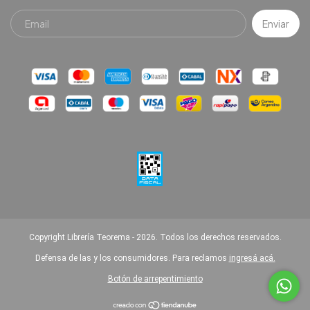
Copyright Librería Teorema - 2026. Todos los derechos reservados.
Defensa de las y los consumidores. Para reclamos
ingresá acá.
Botón de arrepentimiento