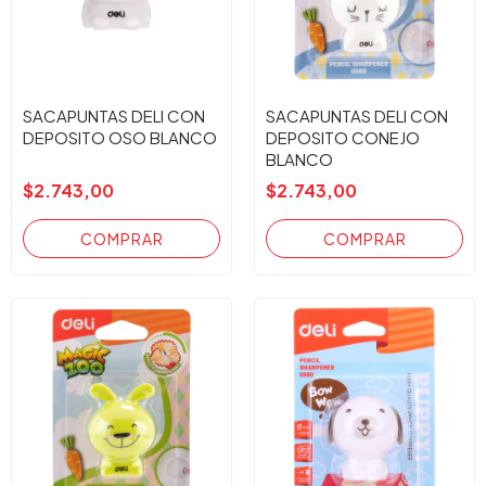
SACAPUNTAS DELI CON
SACAPUNTAS DELI CON
DEPOSITO OSO BLANCO
DEPOSITO CONEJO
BLANCO
$2.743,00
$2.743,00