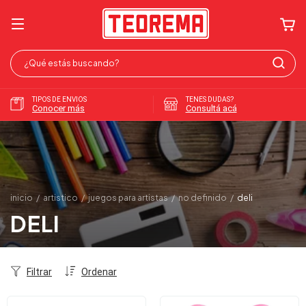
TIPOS DE ENVIOS
TENES DUDAS?
Conocer más
Consultá acá
inicio
/
artistico
/
juegos para artistas
/
no definido
/
deli
DELI
Filtrar
Ordenar