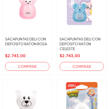
SACAPUNTAS DELI CON
SACAPUNTAS DELI CON
DEPOSITO RATON ROSA
DEPOSITO RATON
CELESTE
$2.743,00
$2.743,00