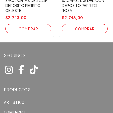
SACAPUNTAS DELI CON
SACAPUNTAS DELI CON
DEPOSITO PERRITO
DEPOSITO PERRITO
CELESTE
ROSA
$2.743,00
$2.743,00
SEGUINOS
PRODUCTOS
ARTÍSTICO
COMERCIAL