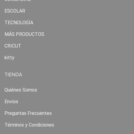
ESCOLAR
TECNOLOGÍA
MÁS PRODUCTOS
CRICUT
kitty
TIENDA
Quiénes Somos
Envíos
Preguntas Frecuentes
Términos y Condiciones