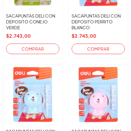
SACAPUNTAS DELI CON
SACAPUNTAS DELI CON
DEPOSITO CONEJO
DEPOSITO PERRITO
VERDE
BLANCO
$2.743,00
$2.743,00