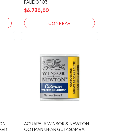
PALIDO 103
$6.730,00
TON
ACUARELA WINSOR & NEWTON
KER
COTMAN ½PAN GUTAGAMBA