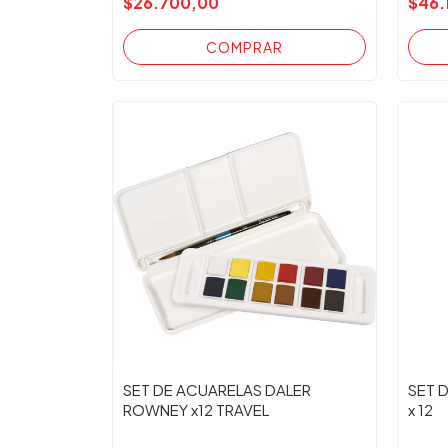
$26.700,00
$46.
SET DE ACUARELAS DALER
SET 
ROWNEY x12 TRAVEL
x 12