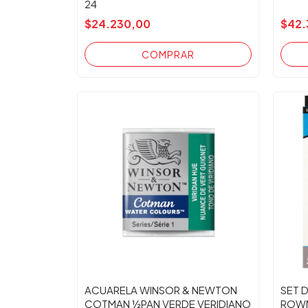
24
$24.230,00
$42.
ACUARELA WINSOR & NEWTON
SET 
COTMAN ½PAN VERDE VERIDIANO
ROWN