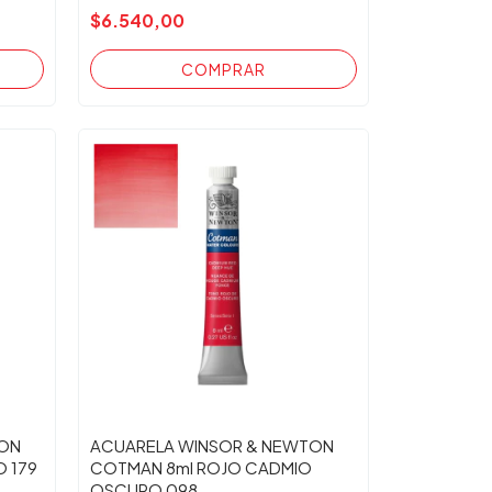
$6.540,00
TON
ACUARELA WINSOR & NEWTON
 179
COTMAN 8ml ROJO CADMIO
OSCURO 098