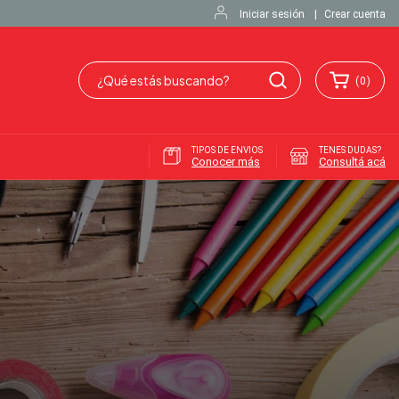
Iniciar sesión
|
Crear cuenta
(
0
)
TIPOS DE ENVIOS
TENES DUDAS?
Conocer más
Consultá acá