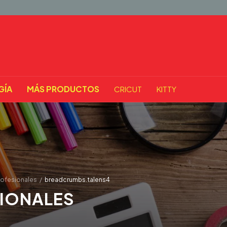
GÍA
MÁS PRODUCTOS
CRICUT
KITTY
rofesionales
/
breadcrumbs.talens4
IONALES