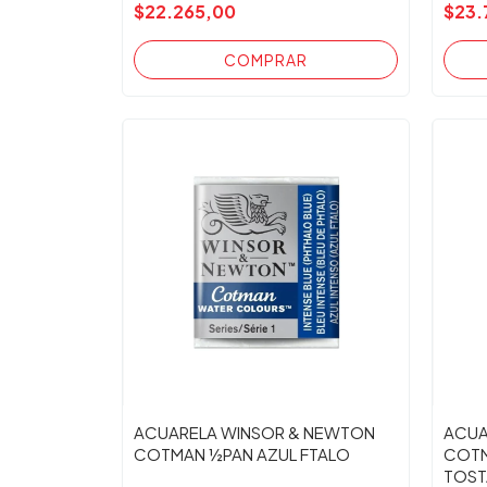
$22.265,00
$23.
ACUARELA WINSOR & NEWTON
ACUA
COTMAN ½PAN AZUL FTALO
COTM
TOST