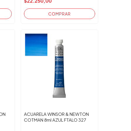
$22.250,00
TON
ACUARELA WINSOR & NEWTON
COTMAN 8ml AZUL FTALO 327