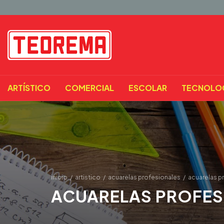
ARTÍSTICO
COMERCIAL
ESCOLAR
TECNOLO
inicio
/
artistico
/
acuarelas profesionales
/
acuarelas p
ACUARELAS PROFES