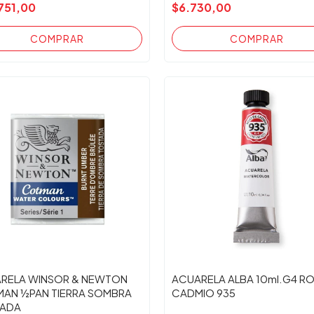
751,00
$6.730,00
RELA WINSOR & NEWTON
ACUARELA ALBA 10ml.G4 R
AN ½PAN TIERRA SOMBRA
CADMIO 935
ADA