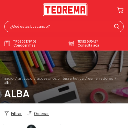
TIPOS DE ENVIOS
TENES DUDAS?
Conocer más
Consultá acá
inicio
/
artistico
/
accesorios pintura artistica
/
esmeriladores
/
alba
ALBA
Filtrar
Ordenar